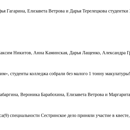
фья Гагарина, Елизавета Ветрова и Дарья Терелецкова студентки 
ксим Никитов, Анна Каминская, Дарья Лащенко, Александра Григ
им», студенты колледжа собрали без малого 1 тонну макулатуры
баргина, Вероника Барабохина, Елизавета Ветрова и Маргарита 
а(9) специальности Сестринское дело приняли участие в квесте,