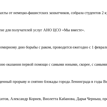
ты от немецко-фашистских захватчиков, собрала студентов 2 ку
нятие для получателей услуг АНО ЦСО «Мы вместе».
емирному дню борьбы с раком, проводится ежегодно с 1 февраля
ию оказания первой помощи с самыми юными, скорее, с самыми м
щенный прорыву и снятию блокады города Ленинграда в годы Ве
тов, Александр Корнев, Виолетта Кабанова, Дарья Черныш, пре