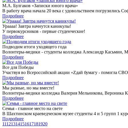
М.А. Булгаков «Записки юного врача»
В работу врача начала 20 века с удовольствием погрузились Со
Подробнее
Ураааа! Завтра начнутся каникулы!
У первокурсников - первые студенческие!
Подробнее
Подводим итоги уходящего года
Волонтеры-медики - студенты колледжа Александр Касьмин, Ма
Подробнее
Все для Победы
Участвуя во Всероссийской акции «Zдай бумагу - помогла СВО
Подробнее
Мы разные, но мы вместе!
Волонтеры-медики колледжа Валерия Мельникова, Вероника Ка
Подробнее
Семья - главное место на свете
В Шахтинском краеведческом музее студенты 4 и 5 групп 1 курс
Подробнее
11
12
13
14
15
16
17
18
19
20