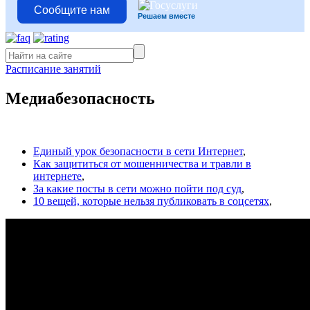
Сообщите нам
Решаем вместе
Расписание занятий
Медиабезопасность
Единый урок безопасности в сети Интернет
,
Как защититься от мошенничества и травли в
интернете
,
За какие посты в сети можно пойти под суд
,
10 вещей, которые нельзя публиковать в соцсетях
,