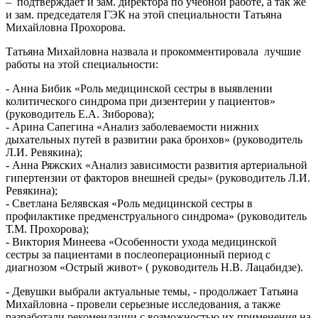
– подтверждает и зам. директора по учебной работе, а так же
и зам. председателя ГЭК на этой специальности Татьяна
Михайловна Прохорова.
Татьяна Михайловна назвала и прокомментировала лучшие
работы на этой специальности:
- Анна Бибик «Роль медицинской сестры в выявлении
колитического синдрома при дизентерии у пациентов»
(руководитель Е.А. Зиборова);
- Арина Сапегина «Анализ заболеваемости нижних
дыхательных путей в развитии рака бронхов» (руководитель
Л.И. Ревякина);
- Анна Ряжских «Анализ зависимости развития артериальной
гипертензии от факторов внешней среды» (руководитель Л.И.
Ревякина);
- Светлана Белявская «Роль медицинской сестры в
профилактике предменструального синдрома» (руководитель
Т.М. Прохорова);
- Виктория Минеева «Особенности ухода медицинской
сестры за пациентами в послеоперационный период с
диагнозом «Острый живот» ( руководитель Н.В. Лацабидзе).
- Девушки выбрали актуальные темы, - продолжает Татьяна
Михайловна - провели серьезные исследования, а также
разработали рекомендации с возможностью их применения на