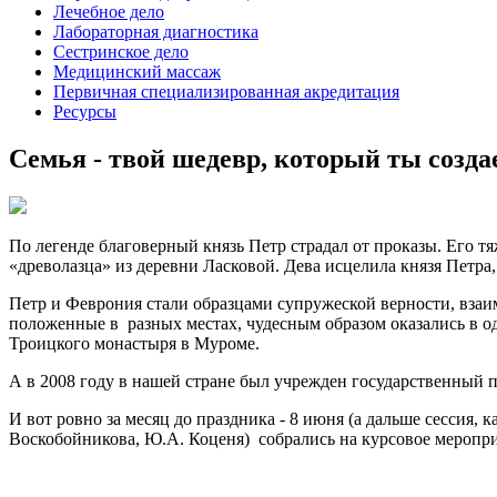
Лечебное дело
Лабораторная диагностика
Сестринское дело
Медицинский массаж
Первичная специализированная акредитация
Ресурсы
Семья - твой шедевр, который ты созд
По легенде благоверный князь Петр страдал от проказы. Его т
«древолазца» из деревни Ласковой. Дева исцелила князя Петра
Петр и Феврония стали образцами супружеской верности, взаим
положенные в разных местах, чудесным образом оказались в о
Троицкого монастыря в Муроме.
А в 2008 году в нашей стране был учрежден государственный 
И вот ровно за месяц до праздника - 8 июня (а дальше сессия, 
Воскобойникова, Ю.А. Коценя) собрались на курсовое меропри