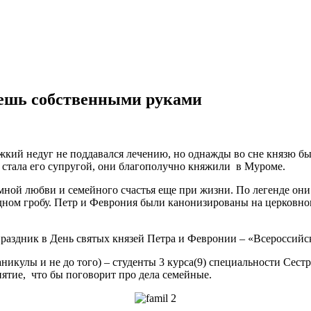
аешь собственными руками
яжкий недуг не поддавался лечению, но однажды во сне князю бы
, стала его супругой, они благополучно княжили в Муроме.
ной любви и семейного счастья еще при жизни. По легенде они у
дном гробу. Петр и Феврония были канонизированы на церковно
праздник в День святых князей Петра и Февронии – «Всероссийс
каникулы и не до того) – студенты 3 курса(9) специальности Сест
ятие, что бы поговорит про дела семейные.