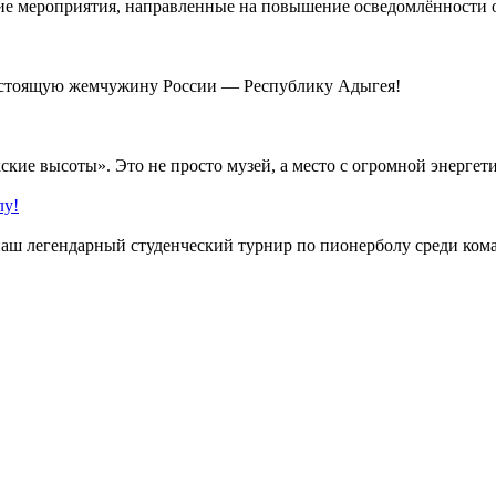
 мероприятия, направленные на повышение осведомлённости о з
настоящую жемчужину России — Республику Адыгея!
ие высоты». Это не просто музей, а место с огромной энергетик
!
наш легендарный студенческий турнир по пионерболу среди команд