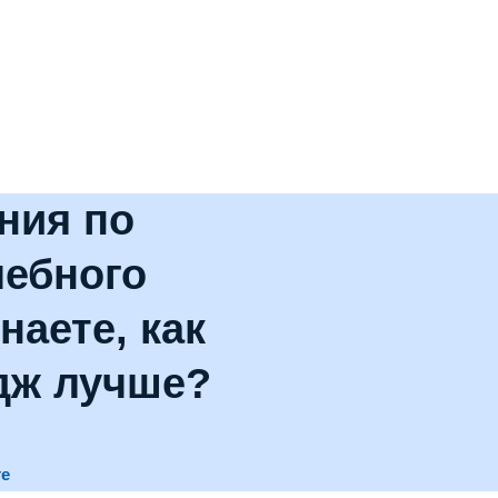
ния по
чебного
наете, как
дж лучше?
те