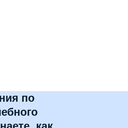
ния по
чебного
наете, как