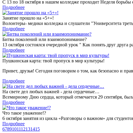
С 13 по 18 октября в нашем колледже проходит Неделя борьбы
Подробнее
Занятие прошло на «5+»!
Волонтеры- медики колледжа и слушатели "Университета треть
Подробнее
Битва поколений или взаимопонимание?
13 октября состоялся очередной урок " Как понять друг друга 
Подробнее
Пушкинская карта: твой пропуск в мир культуры!
Привет, друзья! Сегодня поговорим о том, как безопасно и прав
Подробнее
На свете дел любых важней - дела сердечные…
Всемирному Дню сердца, который отмечается 29 сентября, была
Подробнее
Что такое уважение!?
6 октября занятия из цикла «Разговоры о важном» для студен
Подробнее
6
7
8
9
10
11
12
13
14
15