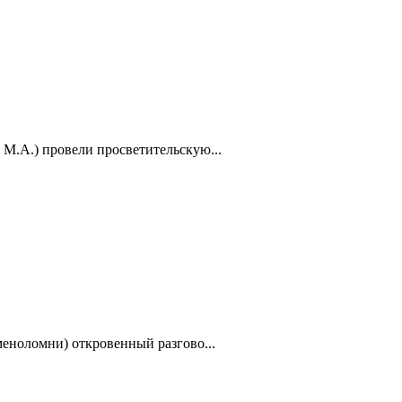
М.А.) провели просветительскую...
еноломни) откровенный разгово...